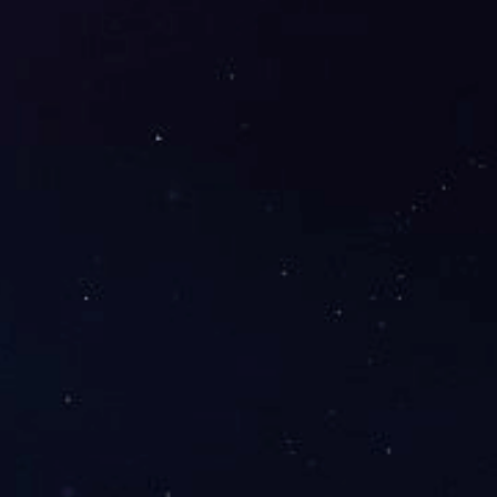
哈兰德 (曼城)
姆巴佩 (皇马)
贝林厄姆 (皇马)
詹姆斯 (湖人)
库里 (勇士)
约基奇 (掘金)
友情链接
体育百科网