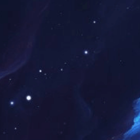
季后赛的版图预测，我们将专业的体育百科知识融入赛事前瞻中，帮
详尽的球队数据库，涵盖英超、西甲、意甲、德甲、法甲五大联赛
员的技术特点分析，我们为您提供全方位的球员资料库，让您在观赛
了智能化的赛程提醒功能。针对不同时区的观众，蓝鲸直播特别优化
然能保持高清、流畅的观看体验。同时，我们还提供详细的观赛指南
我们还提供进阶数据统计，如xG（预期进球）、球员跑动距离、投
分析比赛走势，感受体育竞技的科学魅力。