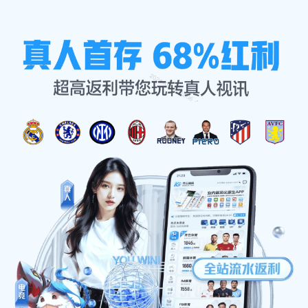
蓝鲸
直播
首页
足球直播
篮球直播
电竞游戏
体育资讯
高清体育赛事，尽在蓝鲸直播
覆盖英超、西甲、NBA、CBA等全球顶级联赛 · 零延迟 · 极
致流畅
今日焦点赛事
查看更多赛程 >
状
操
时间
赛事
对阵
态
作