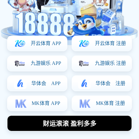
曼城
直
观
19:30
英超
播
VS
看
利物浦
中
湖人
未
预
21:00
NBA
开
VS
约
勇士
始
皇马
未
预
03:45
欧冠
开
VS
约
拜仁
始
蓝鲸体育：为您提供最专业的全球赛事
观赛指南
欢迎来到蓝鲸直播官网。作为专注于高品质体育内容
的综合门户，我们致力于为全球体育迷提供最及时、