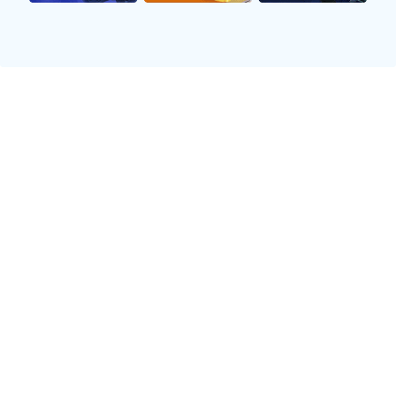
赛程安排与观赛指南
为了方便您不错过任何一场精彩对决，我们提供了智
能化的赛程提醒功能。针对不同时区的观众，蓝鲸直
播特别优化了服务器节点，确保在早场球和晚场球的
直播中，依然能保持高清、流畅的观看体验。同时，
我们还提供详细的观赛指南，包括转播时间、解说阵
容以及比赛看点预测。
赛事数据分析
数据是体育的另一种语言。除了常规的比分数据，我
们还提供进阶数据统计，如xG（预期进球）、球员跑
动距离、投篮命中率热图等。通过这些专业数据，您
可以更理性地分析比赛走势，感受体育竞技的科学魅
力。
FAQ：常见问题解答